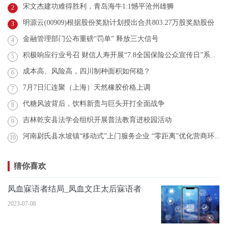
宋文杰建功难得胜利，青岛海牛1:1憾平沧州雄狮
2
明源云(00909)根据股份奖励计划授出合共803.27万股奖励股份
3
金融管理部门公布重磅“罚单” 释放三大信号
4
积极响应行业号召 财信人寿开展“7.8全国保险公众宣传日”系列活动
5
成本高、风险高，四川制种面积如何稳？
6
7月7日汇连聚（上海）天然橡胶价格上调
7
代糖风波背后，饮料新贵与巨头开打全面战争
8
吉林乾安县法学会组织开展普法教育进校园活动
9
河南尉氏县水坡镇“移动式”上门服务企业 “零距离”优化营商环境
10
猜你喜欢
凤血寐语者结局_凤血文庄太后寐语者
2023-07-08