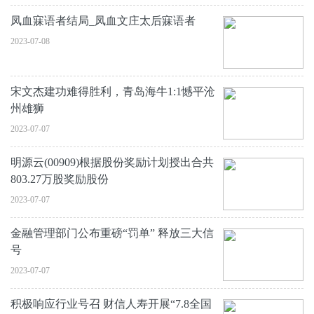
凤血寐语者结局_凤血文庄太后寐语者
2023-07-08
宋文杰建功难得胜利，青岛海牛1:1憾平沧
州雄狮
2023-07-07
明源云(00909)根据股份奖励计划授出合共
803.27万股奖励股份
2023-07-07
金融管理部门公布重磅“罚单” 释放三大信
号
2023-07-07
积极响应行业号召 财信人寿开展“7.8全国