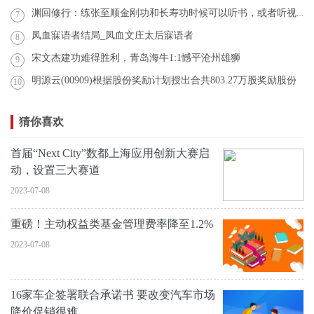
渊回修行：练张至顺金刚功和长寿功时候可以听书，或者听视频吗？
7
凤血寐语者结局_凤血文庄太后寐语者
8
宋文杰建功难得胜利，青岛海牛1:1憾平沧州雄狮
9
明源云(00909)根据股份奖励计划授出合共803.27万股奖励股份
10
猜你喜欢
首届“Next City”数都上海应用创新大赛启
动，设置三大赛道
2023-07-08
重磅！主动权益类基金管理费率降至1.2%
2023-07-08
16家车企签署联合承诺书 要改变汽车市场
降价促销很难