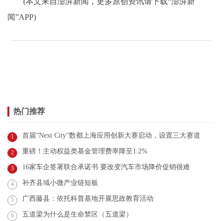
(本文来自澎湃新闻，更多原创资讯请下载“澎湃新
闻”APP)
热门推荐
首届“Next City”数都上海应用创新大赛启动，设置三大赛道
1
重磅！主动权益类基金管理费率降至1.2%
2
16家车企签署联合承诺书 要改变汽车市场降价促销很难
3
补齐县域小微产业链短板
4
广西藤县：依托科普基地开展思政教育活动
5
五道梁为什么是生命禁区（五道梁）
6