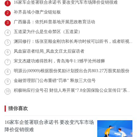
16家车企签署联合承诺书 要改变汽车市场降价促销很难
1
补齐县域小微产业链短板
2
广西藤县：依托科普基地开展思政教育活动
3
五道梁为什么是生命禁区（五道梁）
4
渊回修行：练张至顺金刚功和长寿功时候可以听书，或者听视频吗？
5
凤血寐语者结局_凤血文庄太后寐语者
6
宋文杰建功难得胜利，青岛海牛1:1憾平沧州雄狮
7
明源云(00909)根据股份奖励计划授出合共803.27万股奖励股份
8
金融管理部门公布重磅“罚单” 释放三大信号
9
积极响应行业号召 财信人寿开展“7.8全国保险公众宣传日”系列活动
10
猜你喜欢
16家车企签署联合承诺书 要改变汽车市场
降价促销很难