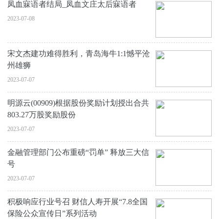
凤血寐语者结局_凤血文庄太后寐语者
2023-07-08
宋文杰建功难得胜利，青岛海牛1:1憾平沧
州雄狮
2023-07-07
明源云(00909)根据股份奖励计划授出合共
803.27万股奖励股份
2023-07-07
金融管理部门公布重磅“罚单” 释放三大信
号
2023-07-07
积极响应行业号召 财信人寿开展“7.8全国
保险公众宣传日”系列活动