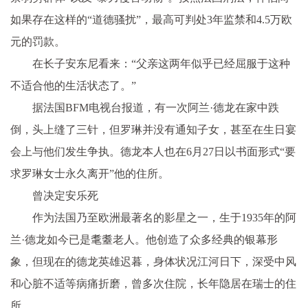
如果存在这样的“道德骚扰”，最高可判处3年监禁和4.5万欧
元的罚款。
在长子安东尼看来：“父亲这两年似乎已经屈服于这种
不适合他的生活状态了。”
据法国BFM电视台报道，有一次阿兰·德龙在家中跌
倒，头上缝了三针，但罗琳并没有通知子女，甚至在生日宴
会上与他们发生争执。德龙本人也在6月27日以书面形式“要
求罗琳女士永久离开”他的住所。
曾决定安乐死
作为法国乃至欧洲最著名的影星之一，生于1935年的阿
兰·德龙如今已是耄耋老人。他创造了众多经典的银幕形
象，但现在的德龙英雄迟暮，身体状况江河日下，深受中风
和心脏不适等病痛折磨，曾多次住院，长年隐居在瑞士的住
所。