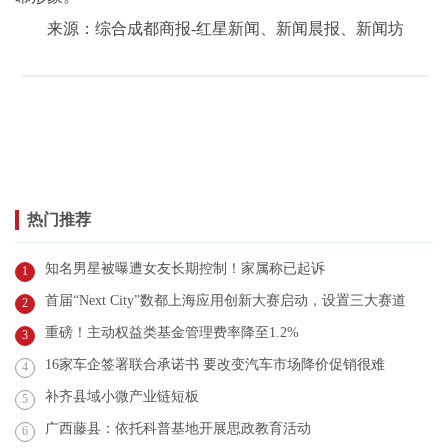
来源：综合成都商报-红星新闻、新闻晨报、新闻坊
热门推荐
知名男星被曝遭女友长期控制！家属称已起诉
1
首届“Next City”数都上海应用创新大赛启动，设置三大赛道
2
重磅！主动权益类基金管理费率降至1.2%
3
16家车企签署联合承诺书 要改变汽车市场降价促销很难
4
补齐县域小微产业链短板
5
广西藤县：依托科普基地开展思政教育活动
6