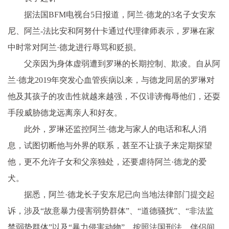
据法国BFM电视台5日报道，阿兰·德龙的3名子女安东
尼、阿兰-法比安和阿努什卡通过代理律师表示，罗琳在家
中时常对阿兰·德龙进行辱骂和贬损。
父亲因为身体虚弱遭到罗琳的长期控制、欺凌。自从阿
兰·德龙2019年突发心血管疾病以来，与德龙同居的罗琳对
他及其孩子的攻击性就越来越强，不仅诽谤侮辱他们，还耍
手段威胁德龙远离亲人和好友。
此外，罗琳还监控阿兰·德龙与家人的电话和私人消
息，试图切断他与外界的联系，甚至不让孩子来定期探望
他，更不允许子女和父亲独处，还要虐待阿兰·德龙的爱
犬。
据悉，阿兰·德龙长子安东尼已向当地法律部门提交起
诉，涉及“故意暴力侵害弱势群体”、“道德骚扰”、“非法监
禁弱势群体”以及“暴力侵害动物”。按照法国刑法，伴侣间