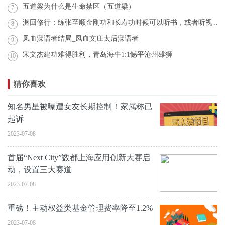
五道梁为什么是生命禁区（五道梁）
7
渊回修行：练张至顺金刚功和长寿功时候可以听书，或者听视频吗？
8
凤血寐语者结局_凤血文庄太后寐语者
9
宋文杰建功难得胜利，青岛海牛1:1憾平沧州雄狮
10
猜你喜欢
知名男星被曝遭女友长期控制！家属称已
起诉
2023-07-08
首届“Next City”数都上海应用创新大赛启
动，设置三大赛道
2023-07-08
重磅！主动权益类基金管理费率降至1.2%
2023-07-08