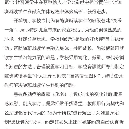
赢”：让普通学生在尊重他人、学会奉献中担当责任；让随
班就读学生在融入集体过程中体验成长，获得进步。
开学初，学校专门为有随班就读学生的班级创建“快乐
一角”，展示特殊儿童带来的家庭物品，为他们创设熟悉的
环境，舒缓分离焦虑。学校组织“你是我的好伙伴”等主题活
动，帮助随班就读学生融入集体，共同成长。为破解随班就
读学生学习能力弱的难题，学校采用简化、减量、替代等循
序渐进的方法，合理设置学习目标。学校资源教师专门制定
随班就读学生“个人工作时间表”“自我管理图标”，帮助任课
教师解决随班就读学生遇到的问题。
患有多动症的露露（化名），近6年来的变化让教师深
感欣慰。刚入学时，露露经常干扰课堂，教师用行为契约和
区别强化替代行为的“行为干预包”进行矫正，为她量身定
制“黑板管家”职位，约定好如果上课时她能约束自己认真听