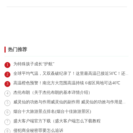
热门推荐
为特殊孩子成长“护航”
1
全球平均气温，又双叒破纪录了！这里最高温已接近50℃！还会更热？
2
高温橙色预警！南北方大范围高温持续 6省区局地可达40℃
3
杰伦布朗（关于杰伦布朗的基本详情介绍）
4
威灵仙的功效与作用威灵仙的副作用 威灵仙的功效与作用是什么
5
烟台十大旅游景点排名(烟台十佳旅游景区)
6
盛大客户端官方下载（盛大客户端怎么下载教程
7
侵犯商业秘密罪要怎么追诉
8