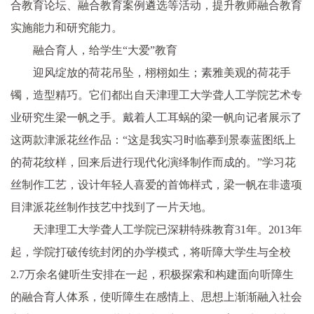
合教育论坛、融合教育案例遴选等活动，提升教师融合教育
实施能力和研究能力。
融合育人，给学生“大爱”教育
迎风绽放的荷花吊坠，栩栩如生；素雅美观的荷花手
镯，造型精巧。它们都出自天津理工大学聋人工学院艺术专
业研究生梁一帆之手。戴着人工耳蜗的梁一帆向记者展示了
这两款津派花丝作品：“这是我实习时临摹到景泰蓝图纸上
的荷花纹样，回来后进行现代化演绎制作而成的。”学习花
丝制作工艺，设计年轻人喜爱的首饰样式，梁一帆在非遗项
目津派花丝制作技艺中找到了一片天地。
天津理工大学聋人工学院已深耕特殊教育31年。2013年
起，学院打破传统封闭的办学模式，将听障大学生与全校
2.7万余名健听生安排在一起，积极探索和构建面向听障生
的融合育人体系，使听障生在感情上、思想上渐渐融入社会