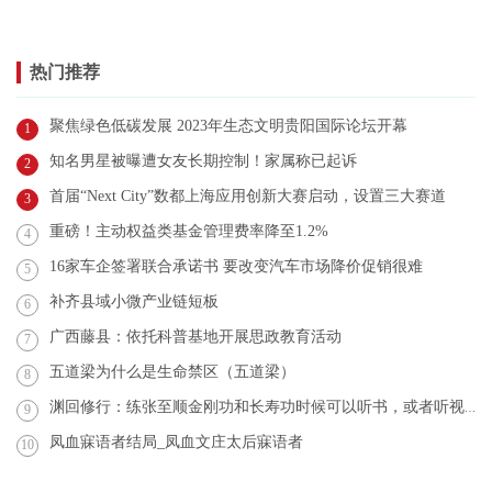
热门推荐
聚焦绿色低碳发展 2023年生态文明贵阳国际论坛开幕
1
知名男星被曝遭女友长期控制！家属称已起诉
2
首届“Next City”数都上海应用创新大赛启动，设置三大赛道
3
重磅！主动权益类基金管理费率降至1.2%
4
16家车企签署联合承诺书 要改变汽车市场降价促销很难
5
补齐县域小微产业链短板
6
广西藤县：依托科普基地开展思政教育活动
7
五道梁为什么是生命禁区（五道梁）
8
渊回修行：练张至顺金刚功和长寿功时候可以听书，或者听视频吗？
9
凤血寐语者结局_凤血文庄太后寐语者
10