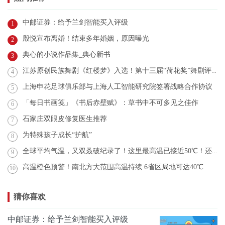
中邮证券：给予兰剑智能买入评级
1
殷悦宣布离婚！结束多年婚姻，原因曝光
2
典心的小说作品集_典心新书
3
江苏原创民族舞剧《红楼梦》入选！第十三届“荷花奖”舞剧评奖结果公示
4
上海申花足球俱乐部与上海人工智能研究院签署战略合作协议
5
「每日书画笺」《书后赤壁赋》：草书中不可多见之佳作
6
石家庄双眼皮修复医生推荐
7
为特殊孩子成长“护航”
8
全球平均气温，又双叒破纪录了！这里最高温已接近50℃！还会更热？
9
高温橙色预警！南北方大范围高温持续 6省区局地可达40℃
10
猜你喜欢
中邮证券：给予兰剑智能买入评级