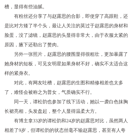
槽，显得有些油腻。
有粉丝还分享了与赵露思的合影，即使穿了高跟鞋，还
是比对方矮了半个头，最让人关注的莫过于赵露思的身材和
脸蛋，没了滤镜，赵露思的头显得非常大，由于衣服太紧的
原因，腋下还勒出了赘肉。
另外一张照片，赵露思的腰围显得很粗壮，更加暴露了
她身材的短板，可见女明星如果身材不好，确实不太适合这
样的紧身衣。
对此，有网友吐槽，赵露思的生图和精修相差也太多
了，难怪会被称之为普女，气质确实不行。
同一天，谭松韵也参加了线下活动，她以一袭白色抹胸
长裙亮相，头发盘起，整个人显得温柔大方。
有博主拿33岁的谭松韵和24岁的赵露思对比，虽然两人
相差了9岁，但谭松韵的状态丝毫不输赵露思，甚至有人夸