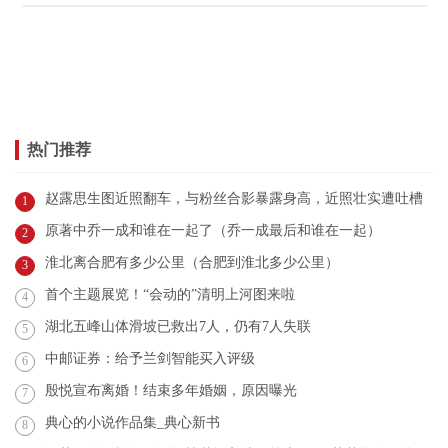
热门推荐
赵露思生图近照翻车，与粉丝合影暴露身高，近照壮实遭吐槽
1
原著中乔一成和谁在一起了（乔一成最后和谁在一起）
2
淮北离合肥有多少公里（合肥到淮北多少公里）
3
首个主题展览！“会动的”清明上河图来啦
4
湖北五峰山体滑坡已救出7人，仍有7人失联
5
中邮证券：给予兰剑智能买入评级
6
殷悦宣布离婚！结束多年婚姻，原因曝光
7
典心的小说作品集_典心新书
8