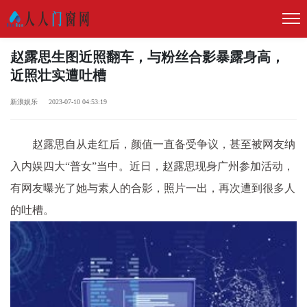
赵露思生图近照翻车，与粉丝合影暴露身高，
近照壮实遭吐槽
新浪娱乐 2023-07-10 04:53:19
赵露思自从走红后，颜值一直备受争议，甚至被网友纳
入内娱四大“普女”当中。近日，赵露思现身广州参加活动，
有网友曝光了她与素人的合影，照片一出，再次遭到很多人
的吐槽。