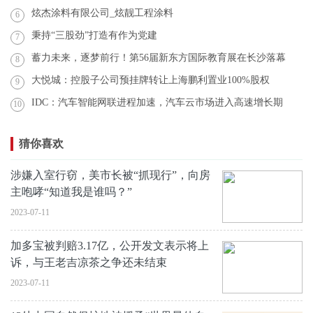
炫杰涂料有限公司_炫靓工程涂料
6
秉持“三股劲”打造有作为党建
7
蓄力未来，逐梦前行！第56届新东方国际教育展在长沙落幕
8
大悦城：控股子公司预挂牌转让上海鹏利置业100%股权
9
IDC：汽车智能网联进程加速，汽车云市场进入高速增长期
10
猜你喜欢
涉嫌入室行窃，美市长被“抓现行”，向房
主咆哮“知道我是谁吗？”
2023-07-11
加多宝被判赔3.17亿，公开发文表示将上
诉，与王老吉凉茶之争还未结束
2023-07-11