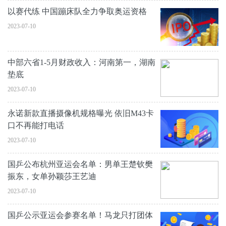
以赛代练 中国蹦床队全力争取奥运资格
2023-07-10
中部六省1-5月财政收入：河南第一，湖南
垫底
2023-07-10
永诺新款直播摄像机规格曝光 依旧M43卡
口不再能打电话
2023-07-10
国乒公布杭州亚运会名单：男单王楚钦樊
振东，女单孙颖莎王艺迪
2023-07-10
国乒公示亚运会参赛名单！马龙只打团体