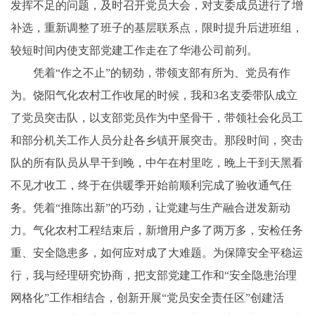
发挥不足的问题，及时召开党员大会，对支委成员进行了增
补选，重新调整了班子的基层联系点，限时提升后进班组，
较短时间内使支部党建工作走在了华港公司前列。
凭着“作之不止”的韧劲，带领支部有所为、党员有作
为。饶阳气化农村工作收尾的时候，我和3名支委带队成立
了党员突击队，以支部党员作为中坚骨干，带领社会化员工
和部分机关工作人员分赴各乡镇开展突击。那段时间，突击
队的所有队员从早干到晚，中午在村里吃，晚上干到天黑看
不见才收工，终于在供暖季开始前顺利完成了验收通气任
务。凭着“推陈出新”的巧劲，让党建与生产融合迸发新动
力。气化农村工程结束后，新增用户多了两万多，安检任务
重、安全隐患多，如何应对成了大难题。为保障安全平稳运
行，我与经理研究协商，把支部党建工作和“安全隐患治理
网格化”工作相结合，创新开展“党员安全责任区”创建活