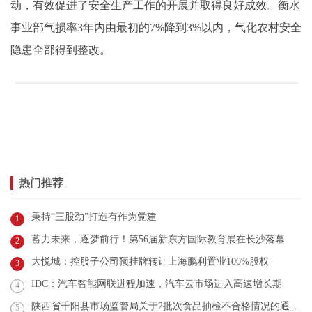
动，有效促进了安全生产工作的开展并取得良好成效。衡水
事业部气损率3年内由最初的7%降到3%以内，气化农村安全
隐患全部得到整改。
热门推荐
秉持“三股劲”打造有作为党建
1
蓄力未来，逐梦前行！第56届新东方国际教育展在长沙落幕
2
大悦城：控股子公司预挂牌转让上海鹏利置业100%股权
3
IDC：汽车智能网联进程加速，汽车云市场进入高速增长期
4
陕西省千阳县市场监管局关于2批次食品抽检不合格情况的通告（2023年第02号）
5