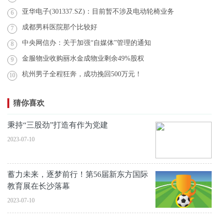
亚华电子(301337.SZ)：目前暂不涉及电动轮椅业务
6
成都男科医院那个比较好
7
中央网信办：关于加强“自媒体”管理的通知
8
金服物业收购丽水金成物业剩余49%股权
9
杭州男子全程狂奔，成功挽回500万元！
10
猜你喜欢
秉持“三股劲”打造有作为党建
2023-07-10
蓄力未来，逐梦前行！第56届新东方国际
教育展在长沙落幕
2023-07-10