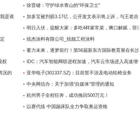
徐晋键：守护绿水青山的“环保卫士”
道我是谁
加多宝被判赔3.17亿，公开发文表示将上诉，与王老吉
之争还未结束
明日入伏，提醒大家：多吃4样家常菜，爽口解腻，营
稳定
吃不上火
炫杰涂料有限公司_炫靓工程涂料
蓄力未来，逐梦前行！第56届新东方国际教育展在长沙
股权
幕
IDC：汽车智能网联进程加速，汽车云市场进入高速增
情况的
亚华电子(301337.SZ)：目前暂不涉及电动轮椅业务
中央网信办：关于加强“自媒体”管理的通知
杭州男子全程狂奔，成功挽回500万元！
以赛代练 中国蹦床队全力争取奥运资格