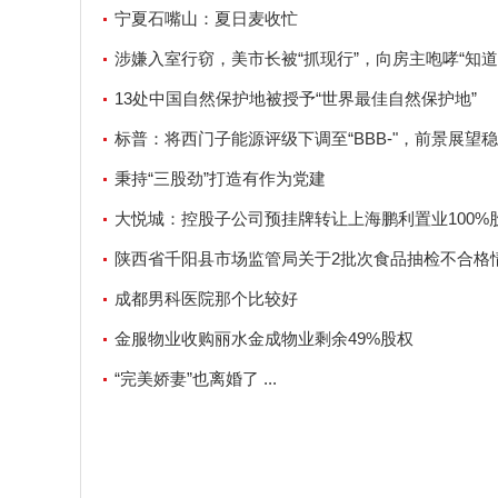
宁夏石嘴山：夏日麦收忙
涉嫌入室行窃，美市长被“抓现行”，向房主咆哮“知
吗？”
13处中国自然保护地被授予“世界最佳自然保护地”
标普：将西门子能源评级下调至“BBB-"，前景展望
秉持“三股劲”打造有作为党建
大悦城：控股子公司预挂牌转让上海鹏利置业100%
陕西省千阳县市场监管局关于2批次食品抽检不合格
通告（2023年第02号）
成都男科医院那个比较好
金服物业收购丽水金成物业剩余49%股权
“完美娇妻”也离婚了 ...