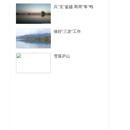
兵“戈”鉴越 两周“筝”鸣
做好“三农”工作
雪落庐山