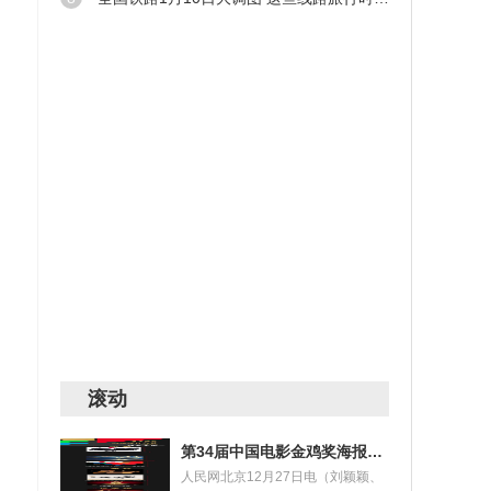
凉茶
养好
落
长期
滚动
第34届中国电影金鸡奖海报设计大赛获奖名单揭晓
人民网北京12月27日电（刘颖颖、