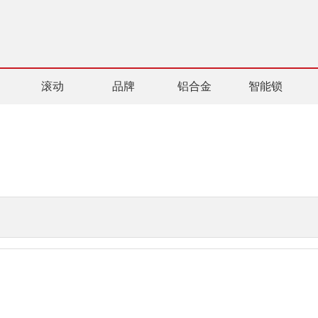
滚动
品牌
铝合金
智能锁