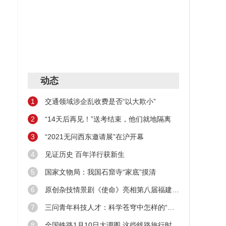
动态
1
交通领域涉企乱收费是否“以大欺小”
2
“14天后再见！”送考结束，他们就地隔离
3
“2021无问西东邀请展”在沪开幕
4
见证历史 百年洋行获新生
5
国家文物局：我国石窟寺“家底”摸清
6
原创杂技情景剧《使命》亮相第八届福建艺术节
7
三问青年科技人才：科学苍穹中怎样的“新星”在闪耀
8
全国铁路1月10日大调图 这些线路旅行时间缩短！