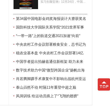
实习生魏玺滟）12月24日，中国电
影家协会公布了第34届中国电影金
鸡奖海报设计大赛
第34届中国电影金鸡奖海报设计大赛获奖名
单揭晓
国防科技大学国际关系学院“2021世界军事
安全论坛”在南京举行
“一带一路”上的轨道交通2021加速“向前”
中央农村工作会议部署粮食安全，总书记为
何强调这两个字？
稳农业基本盘 中央农村工作会议部署14亿
人“饭碗”大事
中国学者提出拍赫兹通信新框架 助力未来
6G发展
数字技术助力中国“微型跨国企业”扬帆出海
肖若腾脚踝手术康复中不影响出战杭州亚运
会
泰山岿然不动 时隔11年重登中超之巅
风洞训练 给运动员插上了“飞翔的翅膀”