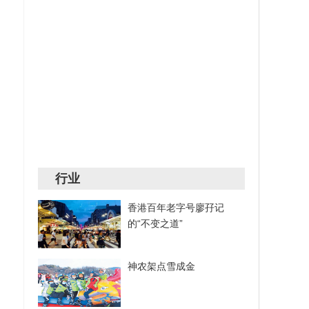
行业
香港百年老字号廖孖记
的“不变之道”
神农架点雪成金