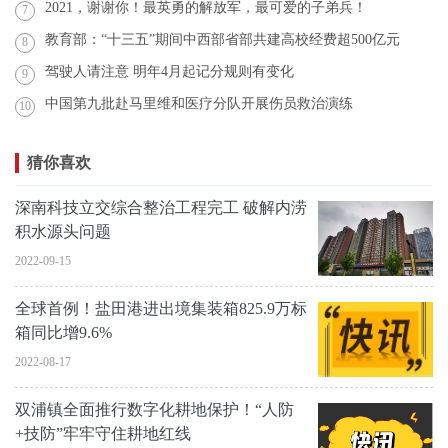
2021，谢谢你！最英勇的解放军，最可爱的子弟兵！
7
教育部：“十三五”期间中西部省部共建高校经费超500亿元
8
驾驶人请注意 明年4月起记分规则有变化
9
中国第九批赴马里维和医疗分队开展伤员救治演练
10
猜你喜欢
深南科技立交综合整治工程完工 破解内涝
积水源头问题
2022-09-15
全球首例！盐田港进出境集装箱825.9万标
箱同比增9.6%
2022-08-17
双浦镇全面推行数字化耕地保护！“人防
+技防”牢牢守住耕地红线