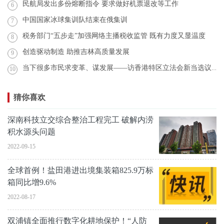
民航局发出多份熔断指令 要求做好机票退改等工作
6
中国国家冰球集训队结束在俄集训
7
税务部门“五步走”加强网络主播税收监管 既有力度又显温度
8
创造驱动制造 助推吉林高质量发展
9
当下很多市民求变革、谋发展——访香港特区立法会新当选议员张欣宇
10
猜你喜欢
深南科技立交综合整治工程完工 破解内涝
积水源头问题
2022-09-15
全球首例！盐田港进出境集装箱825.9万标
箱同比增9.6%
2022-08-17
双浦镇全面推行数字化耕地保护！“人防