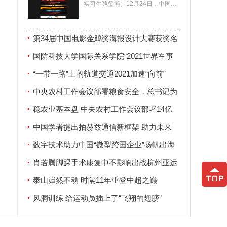
实习生魏玺滟）12月24日，中国电
展提
影家协会公布了第34届中国电影金
鸡奖海报设计大赛
第34届中国电影金鸡奖海报设计大赛获奖名
活水
单揭晓
国防科技大学国际关系学院“2021世界军事
安全论坛”在南京举行
“一带一路”上的轨道交通2021加速“向前”
中央农村工作会议部署粮食安全，总书记为
何强调这两个字？
稳农业基本盘 中央农村工作会议部署14亿
人“饭碗”大事
中国学者提出拍赫兹通信新框架 助力未来
6G发展
数字技术助力中国“微型跨国企业”扬帆出海
肖若腾脚踝手术康复中不影响出战杭州亚运
会
泰山岿然不动 时隔11年重登中超之巅
风洞训练 给运动员插上了“飞翔的翅膀”