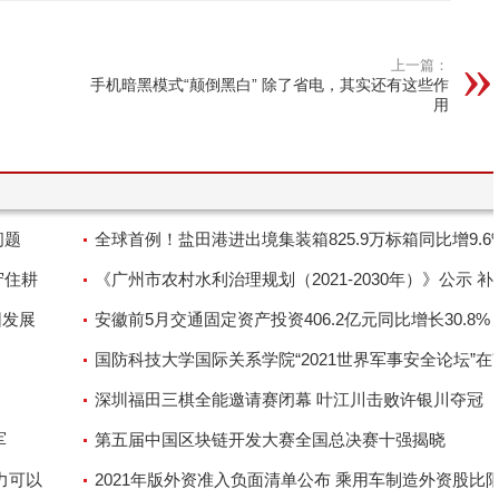
上一篇：
手机暗黑模式“颠倒黑白” 除了省电，其实还有这些作
用
问题
全球首例！盐田港进出境集装箱825.9万标箱同比增9.6
守住耕
《广州市农村水利治理规划（2021-2030年）》公示 补
困发展
村水利基础设施短板
安徽前5月交通固定资产投资406.2亿元同比增长30.8%
史新高
国防科技大学国际关系学院“2021世界军事安全论坛”在
举行
深圳福田三棋全能邀请赛闭幕 叶江川击败许银川夺冠
军
第五届中国区块链开发大赛全国总决赛十强揭晓
力可以
2021年版外资准入负面清单公布 乘用车制造外资股比