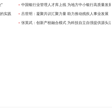
”
取消
中国银行业管理人才库上线 为地方中小银行高质量发
的实践
供人才保障
吕世明：凝聚共识汇聚力量 助力推动残疾人事业发展
张英武：创新产校融合模式 为科技自立自强提供源头