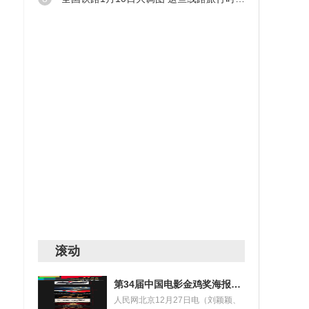
%
齐农
 创历
南京
滚动
第34届中国电影金鸡奖海报设计大赛获奖名单揭晓
限制
人民网北京12月27日电（刘颖颖、