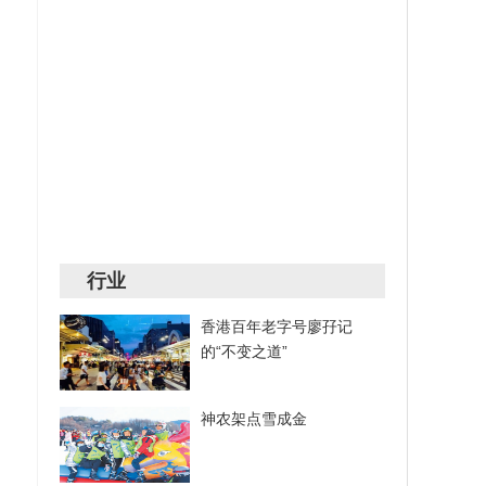
行业
香港百年老字号廖孖记
的“不变之道”
神农架点雪成金