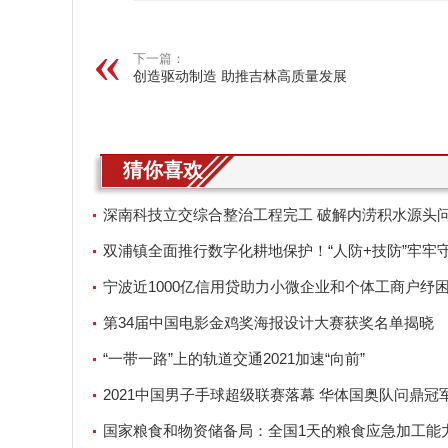
下一篇：
创造驱动制造 助推吉林高质量发展
猜你喜欢
深南科技立交综合整治工程完工 破解内涝积水源头
双浦镇全面推行数字化耕地保护！“人防+技防”牢牢
地红线
宁波近1000亿信用贷助力小微企业和个体工商户纾
第34届中国电影金鸡奖海报设计大赛获奖名单揭晓
“一带一路”上的轨道交通2021加速“向前”
2021中国男子手球超级联赛落幕 华体国奥队问鼎冠
国家粮食和物资储备局：全国1天的粮食应急加工能