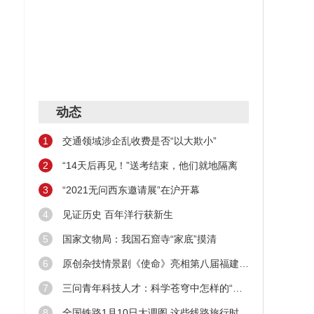
动态
1
交通领域涉企乱收费是否“以大欺小”
2
“14天后再见！”送考结束，他们就地隔离
3
“2021无问西东邀请展”在沪开幕
4
见证历史 百年洋行获新生
5
国家文物局：我国石窟寺“家底”摸清
6
原创杂技情景剧《使命》亮相第八届福建艺术节
7
三问青年科技人才：科学苍穹中怎样的“新星”在闪耀
8
全国铁路1月10日大调图 这些线路旅行时间缩短！