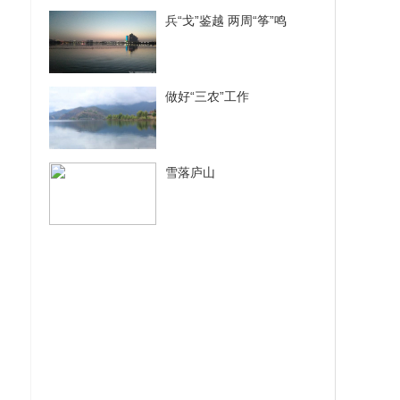
兵“戈”鉴越 两周“筝”鸣
做好“三农”工作
雪落庐山