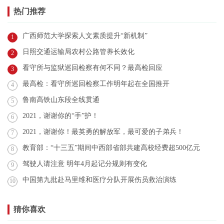
热门推荐
广西师范大学探索人文素质提升“新机制”
1
日照交通运输局农村公路管养长效化
2
看守所与监狱巡回检察有何不同？最高检回应
3
最高检：看守所巡回检察工作明年起在全国推开
4
鲁南高铁山东段全线贯通
5
2021，谢谢你的“手”护！
6
2021，谢谢你！最英勇的解放军，最可爱的子弟兵！
7
教育部：“十三五”期间中西部省部共建高校经费超500亿元
8
驾驶人请注意 明年4月起记分规则有变化
9
中国第九批赴马里维和医疗分队开展伤员救治演练
10
猜你喜欢