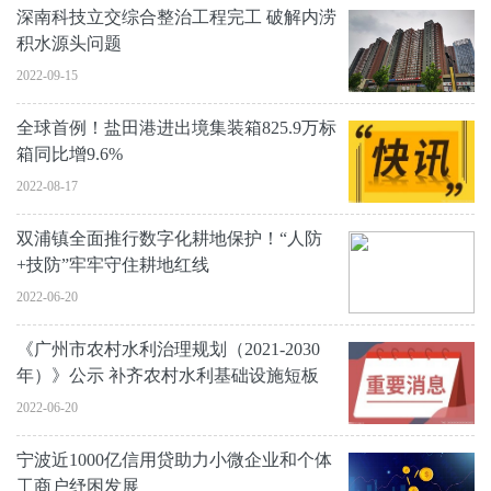
深南科技立交综合整治工程完工 破解内涝
积水源头问题
2022-09-15
全球首例！盐田港进出境集装箱825.9万标
箱同比增9.6%
2022-08-17
双浦镇全面推行数字化耕地保护！“人防
+技防”牢牢守住耕地红线
2022-06-20
《广州市农村水利治理规划（2021-2030
年）》公示 补齐农村水利基础设施短板
2022-06-20
宁波近1000亿信用贷助力小微企业和个体
工商户纾困发展