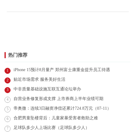
热门推荐
iPhone 15预计8月量产 郑州富士康重金提升员工待遇
1
贴近市场需求 服务美好生活
2
中非质量基础设施互联互通论坛举办
3
自营业务修复形成支撑 上市券商上半年业绩可期
4
帝奥微：连续3日融资净偿还累计724.8万元（07-11）
5
合肥男童坠楼背后：儿童家暴受害者救助之难
6
足球队多少人上场比赛（足球队多少人）
7