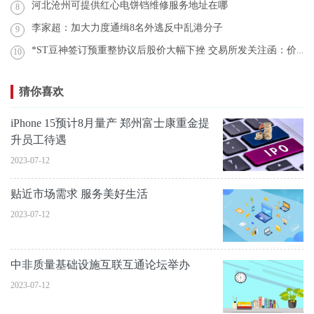
河北沧州可提供红心电饼铛维修服务地址在哪
8
李家超：加大力度通缉8名外逃反中乱港分子
9
*ST豆神签订预重整协议后股价大幅下挫 交易所发关注函：价格是否合理？
10
猜你喜欢
iPhone 15预计8月量产 郑州富士康重金提
升员工待遇
2023-07-12
贴近市场需求 服务美好生活
2023-07-12
中非质量基础设施互联互通论坛举办
2023-07-12