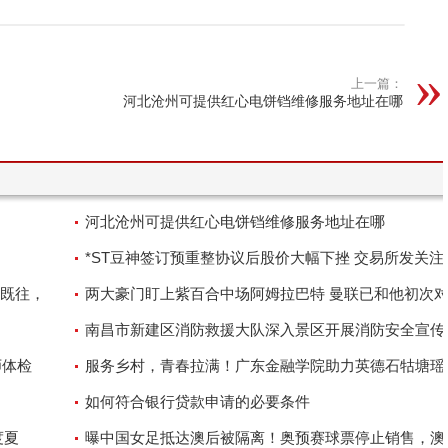
上一篇：
河北沧州可提供红心电饼铛维修服务地址在哪
河北沧州可提供红心电饼铛维修服务地址在哪
*ST豆神签订预重整协议后股价大幅下挫 交易所发关注
既往，
价格是否合理？
两大豪门盯上紫百合中场阿姆拉巴特 曼联已和他初次
南昌市新建区消防救援大队深入景区开展消防安全宣传
师体检
服务乡村，青春拉满！广东金融学院助力英德石牯塘瑶
闹
高质量发展
如何符合银行贷款申请的必要条件
度夏
曝中国女足抵达澳后被隔离！奥预赛球票停止销售，澳