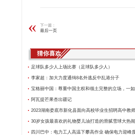
下一篇：
最后一页
猜你喜欢
足球队多少人上场比赛（足球队多少人）
李家超：加大力度通缉8名外逃反中乱港分子
宝格丽中国：尊重中国主权和领土完整的立场，一如
坚定不移
阿瓦提芒果杏出疆记
2023湖南娄底市新化县面向高校毕业生招聘高中教
对象公示
30岁女孩最喜欢的礼物婴儿油打造的滑腻雪球大热
四川巴中：电力工人高温下攀高作业 确保电力迎峰