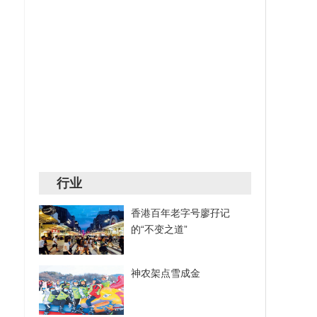
行业
香港百年老字号廖孖记
的“不变之道”
神农架点雪成金