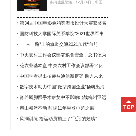
实习生魏玺滟）12月24日，中国电
影家协会公布了第34届中国电影金
鸡奖海报设计大赛
第34届中国电影金鸡奖海报设计大赛获奖名
单揭晓
国防科技大学国际关系学院“2021世界军事
安全论坛”在南京举行
“一带一路”上的轨道交通2021加速“向前”
中央农村工作会议部署粮食安全，总书记为
何强调这两个字？
稳农业基本盘 中央农村工作会议部署14亿
人“饭碗”大事
中国学者提出拍赫兹通信新框架 助力未来
6G发展
数字技术助力中国“微型跨国企业”扬帆出海
肖若腾脚踝手术康复中不影响出战杭州亚运
会
泰山岿然不动 时隔11年重登中超之巅
风洞训练 给运动员插上了“飞翔的翅膀”