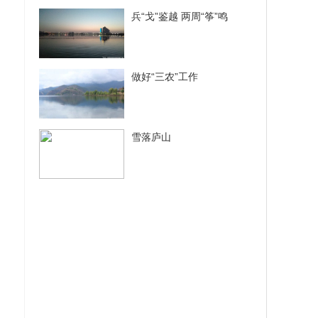
兵“戈”鉴越 两周“筝”鸣
做好“三农”工作
雪落庐山