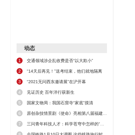
动态
1
交通领域涉企乱收费是否“以大欺小”
2
“14天后再见！”送考结束，他们就地隔离
函：
3
“2021无问西东邀请展”在沪开幕
对话
4
见证历史 百年洋行获新生
活动
5
国家文物局：我国石窟寺“家底”摸清
族村
6
原创杂技情景剧《使命》亮相第八届福建艺术节
7
三问青年科技人才：科学苍穹中怎样的“新星”在闪耀
网仍
8
全国铁路1月10日大调图 这些线路旅行时间缩短！