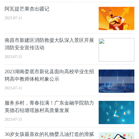
阿瓦提芒果杏出疆记
2023-07-11
南昌市新建区消防救援大队深入景区开展
消防安全宣传活动
2023-07-11
2023湖南娄底市新化县面向高校毕业生招
聘高中教师体检对象公示
2023-07-11
服务乡村，青春拉满！广东金融学院助力
英德石牯塘瑶族村高质量发展
2023-07-11
30岁女孩最喜欢的礼物婴儿油打造的滑腻