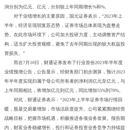
润分别为亿元、亿元，分别较上年同期增长%和%。
对于业绩增长的主要原因，国元证券表示，“2023年上
半年，经济呈现弱复苏态势，证券市场总体表现为盘整走
势。在此市场环境下，公司加大投研力度，主动调整资产结
构，适当扩大投资规模，避免了去年同期出现的较大权益投
资损失。”
而在7月10日，财通证券发布了行业首份2023年半年度
业绩预增公告，公告显示，经财务部门初步测算，预计2023
年半年度实现归属于母公司所有者的净利润亿元至亿元，与
上年同期相比，将增加亿元到亿元，同比增加55%到70%。
对此，财通证券表示：“2023年上半年证券市场行情回
暖，股基交易量增加，市场活跃度提升。公司紧紧围绕经营
战略目标，把握市场机遇，积极推进各项业务发展。报告期
内，财富业务稳健增长，投行和证券投资业务竞争力持续提