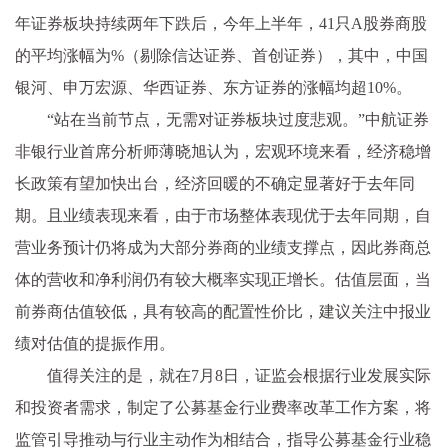
年证券板块持续两年下跌后，今年上半年，41只A股券商股
的平均涨幅为%（剔除信达证券、首创证券），其中，中国
银河、申万宏源、华西证券、东方证券的涨幅均超10%。
“站在当前节点，无需对证券板块过度悲观。”中航证券
非银行业首席分析师薄晓旭认为，宏观环境来看，经济稳增
长政策有望加快出台，经济回暖的不确定显著好于去年同
期。且业绩表现来看，由于市场整体表现优于去年同期，自
营业务预计仍将成为大部分券商的业绩支撑点，因此券商总
体的营收和净利润仍有较大概率实现正增长。估值层面，当
前券商估值较低，具有较高的配置性价比，建议关注中报业
绩对估值的提振作用。
值得关注的是，就在7月8日，证监会根据行业发展实际
和投资者需求，制定了公募基金行业费率改革工作方案，将
监管引导推动与行业主动作为相结合，指导公募基金行业稳