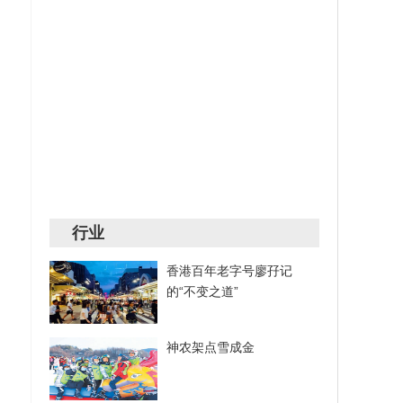
行业
香港百年老字号廖孖记
的“不变之道”
神农架点雪成金