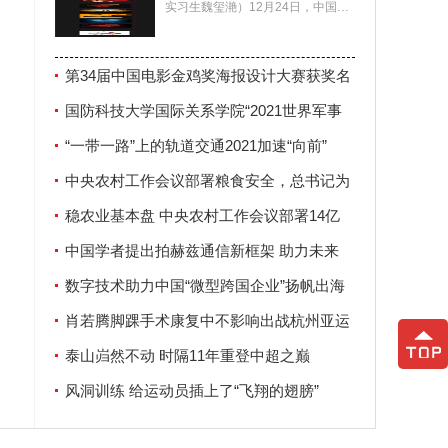
实习生魏玺滟）12月24日，中国电
影家协会公布了第34届中国电影金
鸡奖海报设计大赛
第34届中国电影金鸡奖海报设计大赛获奖名
单揭晓
国防科技大学国际关系学院“2021世界军事
安全论坛”在南京举行
“一带一路”上的轨道交通2021加速“向前”
中央农村工作会议部署粮食安全，总书记为
何强调这两个字？
稳农业基本盘 中央农村工作会议部署14亿
人“饭碗”大事
中国学者提出拍赫兹通信新框架 助力未来
6G发展
数字技术助力中国“微型跨国企业”扬帆出海
肖若腾脚踝手术康复中不影响出战杭州亚运
会
泰山岿然不动 时隔11年重登中超之巅
风洞训练 给运动员插上了“飞翔的翅膀”