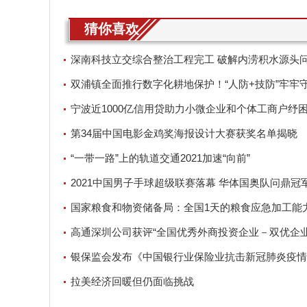
猜你喜欢
深南科技立交综合整治工程完工 破解内涝积水源头
双浦镇全面推行数字化耕地保护！“人防+技防”牢牢
地红线
宁波近1000亿信用贷助力小微企业和个体工商户纾
第34届中国电影金鸡奖海报设计大赛获奖名单揭晓
“一带一路”上的轨道交通2021加速“向前”
2021中国男子手球超级联赛落幕 华体国奥队问鼎冠
国家粮食和物资储备局：全国1天的粮食应急加工能
满足14亿人2天的需要
高通深圳公司获评“全国优秀外商投资企业－双优企业
银保监会发布《中国银行业保险业抗击新冠肺炎疫情
与经验》
拉美经济回暖但仍面临挑战