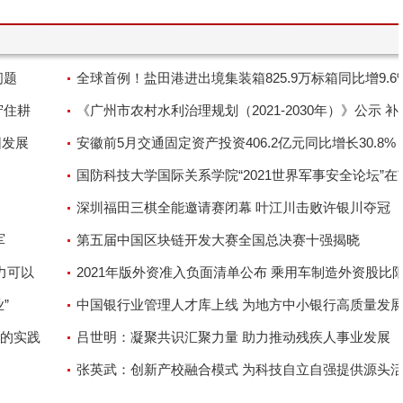
问题
全球首例！盐田港进出境集装箱825.9万标箱同比增9.6
守住耕
《广州市农村水利治理规划（2021-2030年）》公示 补
困发展
村水利基础设施短板
安徽前5月交通固定资产投资406.2亿元同比增长30.8%
史新高
国防科技大学国际关系学院“2021世界军事安全论坛”在
举行
深圳福田三棋全能邀请赛闭幕 叶江川击败许银川夺冠
军
第五届中国区块链开发大赛全国总决赛十强揭晓
力可以
2021年版外资准入负面清单公布 乘用车制造外资股比
”
取消
中国银行业管理人才库上线 为地方中小银行高质量发
的实践
供人才保障
吕世明：凝聚共识汇聚力量 助力推动残疾人事业发展
张英武：创新产校融合模式 为科技自立自强提供源头