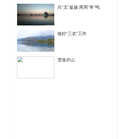
兵“戈”鉴越 两周“筝”鸣
做好“三农”工作
雪落庐山