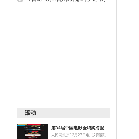
%
齐农
 创历
南京
限制
展提
滚动
活水
第34届中国电影金鸡奖海报设计大赛获奖名单揭晓
人民网北京12月27日电（刘颖颖、