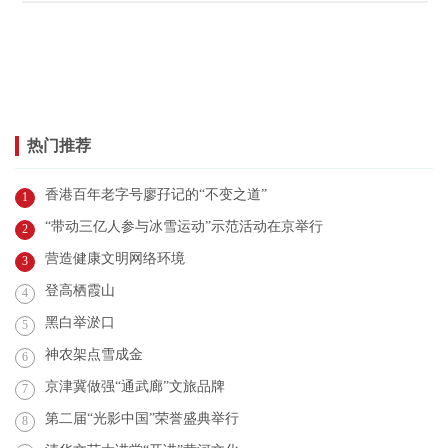
热门推荐
香港百年老字号廖孖记的“不变之道”
1
“带动三亿人参与冰雪运动”示范活动在京举行
2
营造健康文明网络环境
3
登高栖霞山
4
黑白举淤口
5
神农架点雪成金
6
京津冀做强“通武廊”文旅品牌
7
第二届“光影中国”荣誉盛典举行
8