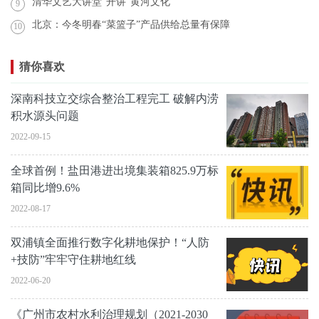
清华文艺大讲堂“开讲”黄河文化
9
北京：今冬明春“菜篮子”产品供给总量有保障
10
猜你喜欢
深南科技立交综合整治工程完工 破解内涝
积水源头问题
2022-09-15
全球首例！盐田港进出境集装箱825.9万标
箱同比增9.6%
2022-08-17
双浦镇全面推行数字化耕地保护！“人防
+技防”牢牢守住耕地红线
2022-06-20
《广州市农村水利治理规划（2021-2030