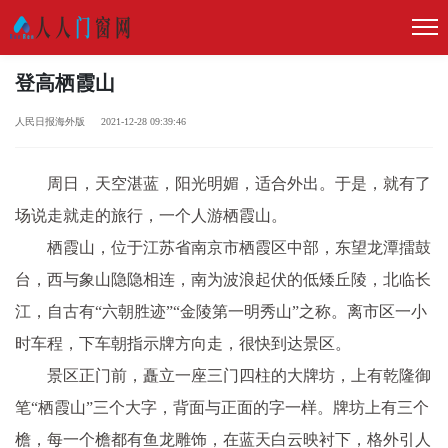
登高栖霞山
人民日报海外版 2021-12-28 09:39:46
周日，天空湛蓝，阳光明媚，适合外出。于是，就有了
场说走就走的旅行，一个人游栖霞山。
栖霞山，位于江苏省南京市栖霞区中部，东望龙潭擂鼓
台，西与象山隐隐相连，南为波浪起伏的低矮丘陵，北临长
江，自古有“六朝胜迹”“金陵第一明秀山”之称。离市区一小
时车程，下车朝指示牌方向走，很快到达景区。
景区正门前，矗立一座三门四柱的大牌坊，上有乾隆御
笔“栖霞山”三个大字，背面与正面的字一样。牌坊上有三个
檐，每一个檐都有鱼龙雕饰，在蓝天白云映衬下，格外引人