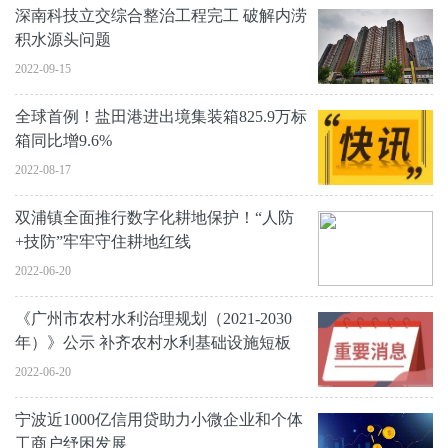
深南科技立交综合整治工程完工 破解内涝
积水源头问题
2022-09-15
全球首例！盐田港进出境集装箱825.9万标
箱同比增9.6%
2022-08-17
双浦镇全面推行数字化耕地保护！“人防
+技防”牢牢守住耕地红线
2022-06-20
《广州市农村水利治理规划（2021-2030
年）》公示 补齐农村水利基础设施短板
2022-06-20
宁波近1000亿信用贷助力小微企业和个体
工商户纾困发展