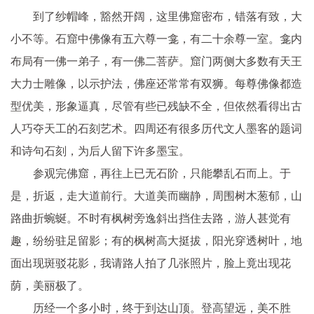
到了纱帽峰，豁然开阔，这里佛窟密布，错落有致，大
小不等。石窟中佛像有五六尊一龛，有二十余尊一室。龛内
布局有一佛一弟子，有一佛二菩萨。窟门两侧大多数有天王
大力士雕像，以示护法，佛座还常常有双狮。每尊佛像都造
型优美，形象逼真，尽管有些已残缺不全，但依然看得出古
人巧夺天工的石刻艺术。四周还有很多历代文人墨客的题词
和诗句石刻，为后人留下许多墨宝。
参观完佛窟，再往上已无石阶，只能攀乱石而上。于
是，折返，走大道前行。大道美而幽静，周围树木葱郁，山
路曲折蜿蜒。不时有枫树旁逸斜出挡住去路，游人甚觉有
趣，纷纷驻足留影；有的枫树高大挺拔，阳光穿透树叶，地
面出现斑驳花影，我请路人拍了几张照片，脸上竟出现花
荫，美丽极了。
历经一个多小时，终于到达山顶。登高望远，美不胜