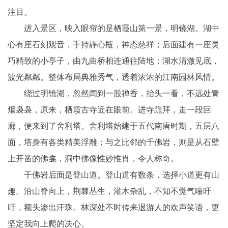
注目。
进入景区，映入眼帘的是栖霞山第一景，明镜湖。湖中
心有座石刻观音，手持静心瓶，神态慈祥；后面建有一座灵
巧精致的小亭子，由九曲桥相连通往陆地；湖水清澈见底，
波光粼粼。整体布局典雅秀气，透着浓浓的江南园林风情。
绕过明镜湖，忽然闻到一股禅香，抬头一看，不远处青
烟袅袅，原来，栖霞古寺近在眼前。进寺跪拜，走一段回
廊，便来到了舍利塔。舍利塔始建于五代南唐时期，五层八
面，塔身有各类精美浮雕；与之比邻的千佛岩，则是从石壁
上开凿的佛龛，洞中佛像惟妙惟肖，令人称奇。
千佛岩后面是登山道。登山道有数条，选择小道更有山
趣。沿山脊向上，荆棘丛生，灌木杂乱，不知不觉气喘吁
吁，额头渗出汗珠。林深处不时传来退游人的欢声笑语，更
坚定我向上爬的决心。