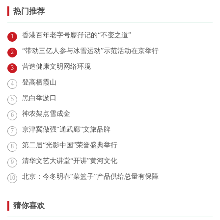
热门推荐
香港百年老字号廖孖记的“不变之道”
1
“带动三亿人参与冰雪运动”示范活动在京举行
2
营造健康文明网络环境
3
登高栖霞山
4
黑白举淤口
5
神农架点雪成金
6
京津冀做强“通武廊”文旅品牌
7
第二届“光影中国”荣誉盛典举行
8
清华文艺大讲堂“开讲”黄河文化
9
北京：今冬明春“菜篮子”产品供给总量有保障
10
猜你喜欢