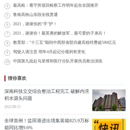
最高检：看守所巡回检察工作明年起在全国推开
4
鲁南高铁山东段全线贯通
5
2021，谢谢你的“手”护！
6
2021，谢谢你！最英勇的解放军，最可爱的子弟兵！
7
教育部：“十三五”期间中西部省部共建高校经费超500亿元
8
驾驶人请注意 明年4月起记分规则有变化
9
中国第九批赴马里维和医疗分队开展伤员救治演练
10
猜你喜欢
深南科技立交综合整治工程完工 破解内涝
积水源头问题
2022-09-15
全球首例！盐田港进出境集装箱825.9万标
箱同比增9.6%