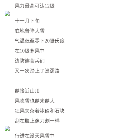
风力最高可达12级
十一月下旬
驻地普降大雪
气温低至
零下20摄氏度
在10级寒风中
边防连官兵们
又一次踏上了巡逻路
越接近山顶
风吹雪也越来越大
狂风夹杂着冰碴和石块
刮在脸上像刀割一样
行进在漫天风雪中