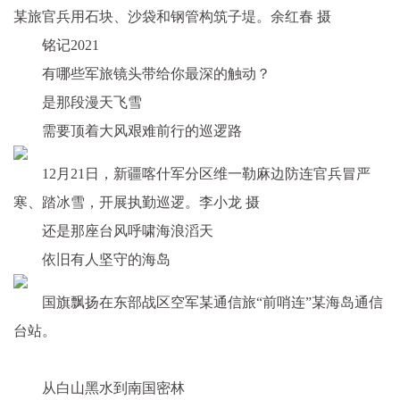
某旅官兵用石块、沙袋和钢管构筑子堤。余红春 摄
铭记2021
有哪些军旅镜头带给你最深的触动？
是那段漫天飞雪
需要顶着大风艰难前行的巡逻路
12月21日，新疆喀什军分区维一勒麻边防连官兵冒严
寒、踏冰雪，开展执勤巡逻。李小龙 摄
还是那座台风呼啸海浪滔天
依旧有人坚守的海岛
国旗飘扬在东部战区空军某通信旅“前哨连”某海岛通信
台站。
从白山黑水到南国密林