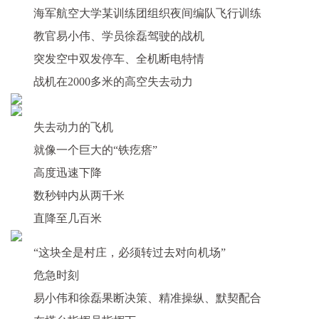
海军航空大学某训练团组织夜间编队飞行训练
教官易小伟、学员徐磊驾驶的战机
突发
空中双发停车、全机断电
特情
战机在2000多米的高空失去动力
失去动力的飞机
就像一个巨大的“铁疙瘩”
高度迅速下降
数秒钟内从两千米
直降至几百米
“这块全是村庄，必须转过去对向机场”
危急时刻
易小伟和徐磊果断决策、精准操纵、默契配合