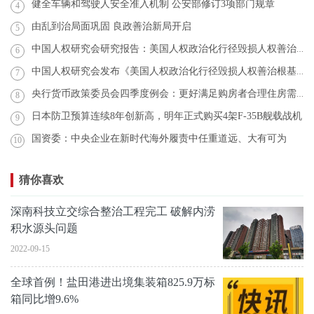
健全车辆和驾驶人安全准入机制 公安部修订3项部门规章
4
由乱到治局面巩固 良政善治新局开启
5
中国人权研究会研究报告：美国人权政治化行径毁损人权善治根基
6
中国人权研究会发布《美国人权政治化行径毁损人权善治根基》研究报告
7
央行货币政策委员会四季度例会：更好满足购房者合理住房需求
8
日本防卫预算连续8年创新高，明年正式购买4架F-35B舰载战机
9
国资委：中央企业在新时代海外履责中任重道远、大有可为
10
猜你喜欢
深南科技立交综合整治工程完工 破解内涝
积水源头问题
2022-09-15
全球首例！盐田港进出境集装箱825.9万标
箱同比增9.6%