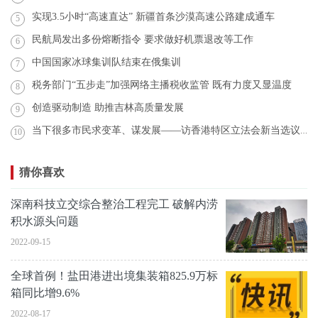
实现3.5小时“高速直达” 新疆首条沙漠高速公路建成通车
5
民航局发出多份熔断指令 要求做好机票退改等工作
6
中国国家冰球集训队结束在俄集训
7
税务部门“五步走”加强网络主播税收监管 既有力度又显温度
8
创造驱动制造 助推吉林高质量发展
9
当下很多市民求变革、谋发展——访香港特区立法会新当选议员张欣宇
10
猜你喜欢
深南科技立交综合整治工程完工 破解内涝
积水源头问题
2022-09-15
全球首例！盐田港进出境集装箱825.9万标
箱同比增9.6%
2022-08-17