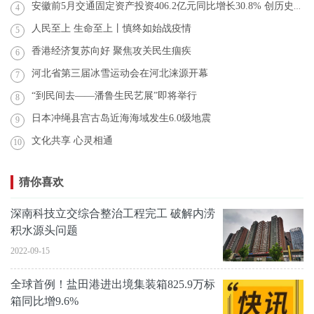
安徽前5月交通固定资产投资406.2亿元同比增长30.8% 创历史新高
4
人民至上 生命至上丨慎终如始战疫情
5
香港经济复苏向好 聚焦攻关民生痼疾
6
河北省第三届冰雪运动会在河北涞源开幕
7
“到民间去——潘鲁生民艺展”即将举行
8
日本冲绳县宫古岛近海海域发生6.0级地震
9
文化共享 心灵相通
10
猜你喜欢
深南科技立交综合整治工程完工 破解内涝
积水源头问题
2022-09-15
全球首例！盐田港进出境集装箱825.9万标
箱同比增9.6%