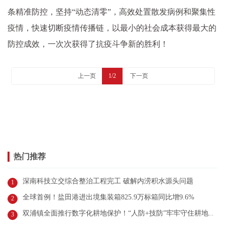
条精准防控，坚持“动态清零”，高效处置散发病例和聚集性
疫情，快速切断疫情传播链，以最小的社会成本获得最大的
防控成效，一次次获得了抗疫斗争新的胜利！
上一页
1/2
下一页
热门推荐
深南科技立交综合整治工程完工 破解内涝积水源头问题
1
全球首例！盐田港进出境集装箱825.9万标箱同比增9.6%
2
双浦镇全面推行数字化耕地保护！“人防+技防”牢牢守住耕地红线
3